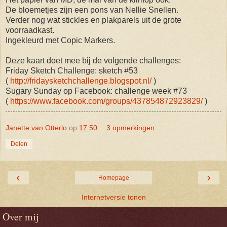
De bloemetjes zijn een pons van Nellie Snellen.
Verder nog wat stickles en plakparels uit de grote
voorraadkast.
Ingekleurd met Copic Markers.
Deze kaart doet mee bij de volgende challenges:
Friday Sketch Challenge: sketch #53
(
http://fridaysketchchallenge.blogspot.nl/
)
Sugary Sunday op Facebook: challenge week #73
(
https://www.facebook.com/groups/437854872923829/
)
Janette van Otterlo
op
17:50
3 opmerkingen:
Delen
‹
›
Homepage
Internetversie tonen
Over mij