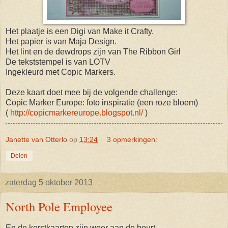
Het plaatje is een Digi van Make it Crafty.
Het papier is van Maja Design.
Het lint en de dewdrops zijn van The Ribbon Girl
De tekststempel is van LOTV
Ingekleurd met Copic Markers.
Deze kaart doet mee bij de volgende challenge:
Copic Marker Europe: foto inspiratie (een roze bloem)
(
http://copicmarkereurope.blogspot.nl/
)
Janette van Otterlo
op
13:24
3 opmerkingen:
Delen
zaterdag 5 oktober 2013
North Pole Employee
En de kerstkaarten zijn weer aan de beurt.