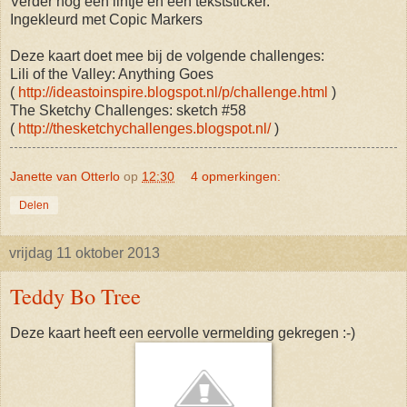
Verder nog een lintje en een tekststicker.
Ingekleurd met Copic Markers
Deze kaart doet mee bij de volgende challenges:
Lili of the Valley: Anything Goes
(
http://ideastoinspire.blogspot.nl/p/challenge.html
)
The Sketchy Challenges: sketch #58
(
http://thesketchychallenges.blogspot.nl/
)
Janette van Otterlo
op
12:30
4 opmerkingen:
Delen
vrijdag 11 oktober 2013
Teddy Bo Tree
Deze kaart heeft een eervolle vermelding gekregen :-)