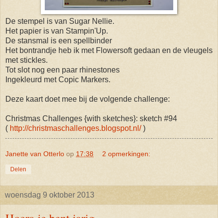
De stempel is van Sugar Nellie.
Het papier is van Stampin'Up.
De stansmal is een spellbinder
Het bontrandje heb ik met Flowersoft gedaan en de vleugels
met stickles.
Tot slot nog een paar rhinestones
Ingekleurd met Copic Markers.
Deze kaart doet mee bij de volgende challenge:
Christmas Challenges {with sketches}: sketch #94
(
http://christmaschallenges.blogspot.nl/
)
Janette van Otterlo
op
17:38
2 opmerkingen:
Delen
woensdag 9 oktober 2013
Hoera je bent jarig