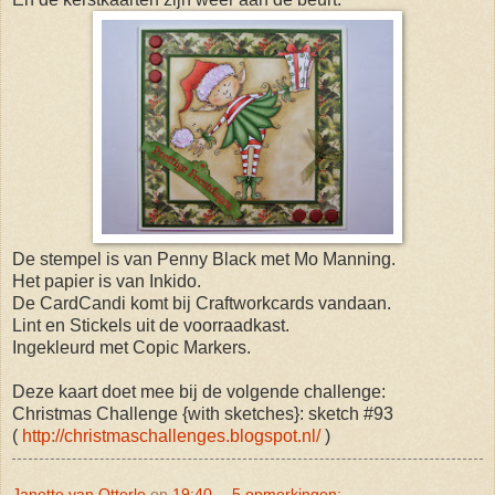
De stempel is van Penny Black met Mo Manning.
Het papier is van Inkido.
De CardCandi komt bij Craftworkcards vandaan.
Lint en Stickels uit de voorraadkast.
Ingekleurd met Copic Markers.
Deze kaart doet mee bij de volgende challenge:
Christmas Challenge {with sketches}: sketch #93
(
http://christmaschallenges.blogspot.nl/
)
Janette van Otterlo
op
19:40
5 opmerkingen: