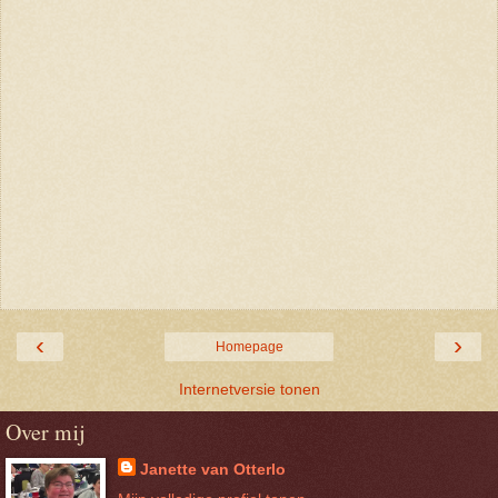
‹
›
Homepage
Internetversie tonen
Over mij
Janette van Otterlo